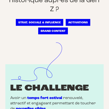
historique auprès de la Gen
Z ?
STRAT. SOCIALE & INFLUENCE
ACTIVATIONS
BRAND CONTENT
LE CHALLENGE
Avoir un
temps fort estival
renouvelé,
attractif et engageant permettant de toucher
de
nouvelles cibles
.