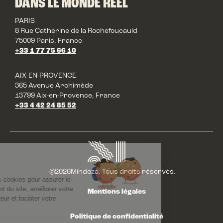
DANS LE MONDE RÉEL
PARIS
8 Rue Catherine de la Rochefoucauld
75009 Paris, France
+33 1 77 75 66 10
AIX-EN-PROVENCE
365 Avenue Archimède
13799 Aix-en-Provence, France
+33 4 42 24 85 52
©
2026
Mindoza. Tous droits réservés.
Mentions légales
Politique de confidentialité