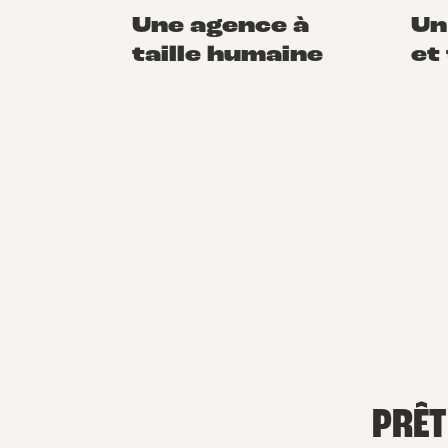
Une agence à
Un
taille humaine
et
PRÊT