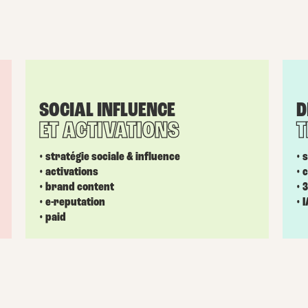
SOCIAL INFLUENCE
D
ET ACTIVATIONS
T
• stratégie sociale & influence
• 
• activations
• 
• brand content
• 
• e-reputation
• 
• paid