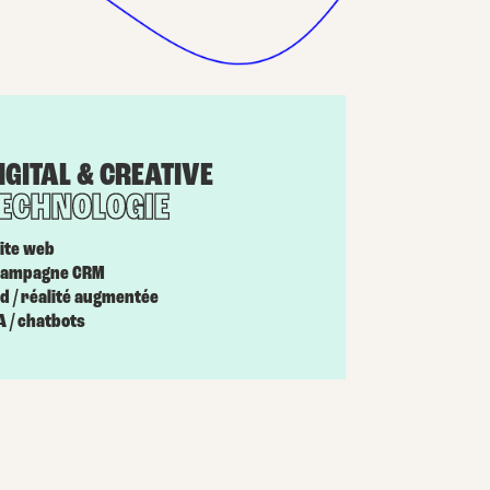
IGITAL & CREATIVE
ECHNOLOGIE
site web
campagne CRM
3d / réalité augmentée
IA / chatbots