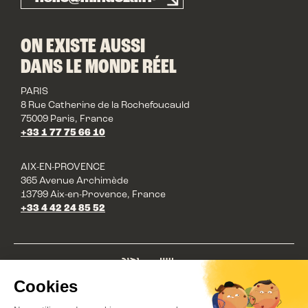
ON EXISTE AUSSI
DANS LE MONDE RÉEL
PARIS
8 Rue Catherine de la Rochefoucauld
75009 Paris, France
+33 1 77 75 66 10
AIX-EN-PROVENCE
365 Avenue Archimède
13799 Aix-en-Provence, France
+33 4 42 24 85 52
©
2026
Mindoza. Tous droits réservés.