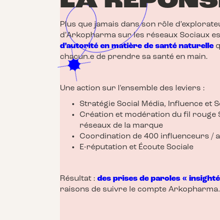
LA RÉPONS
Plus que jamais dans son rôle d’explorate
d’Arkopharma sur les réseaux Sociaux e
d’autorité en matière de santé naturelle
q
chacun.e de prendre sa santé en main.
Une action sur l'ensemble des leviers :
Stratégie Social Média, Influence et 
Création et modération du fil rouge
réseaux de la marque
Coordination de 400 influenceurs / 
E-réputation et Écoute Sociale
Résultat :
des prises de paroles « insight
raisons de suivre le compte Arkopharma.