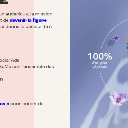
E
ur audacieux, la mission
st de
devenir la figure
ui donne la possibilité à
Social Ads
 SoMe sur l’ensemble des
an
ées »
pour autant de